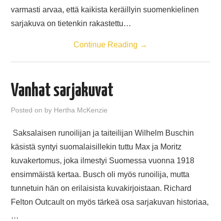
TAIDE JA SARJAKUVAHAHMOT
varmasti arvaa, että kaikista keräillyin suomenkielinen
sarjakuva on tietenkin rakastettu…
Continue Reading
→
Vanhat sarjakuvat
Posted on
by
Hertha McKenzie
Saksalaisen runoilijan ja taiteilijan Wilhelm Buschin
käsistä syntyi suomalaisillekin tuttu Max ja Moritz
kuvakertomus, joka ilmestyi Suomessa vuonna 1918
ensimmäistä kertaa. Busch oli myös runoilija, mutta
tunnetuin hän on erilaisista kuvakirjoistaan. Richard
Felton Outcault on myös tärkeä osa sarjakuvan historiaa,
…