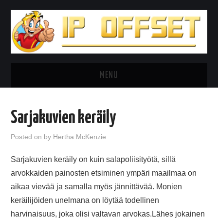
MENU
HOME
Sarjakuvien keräily
SARJAKUVAT
Posted on
by
Hertha McKenzie
SARJAKUVAMAAILMAN PAULOISSA
Sarjakuvien keräily on kuin salapoliisityötä, sillä
arvokkaiden painosten etsiminen ympäri maailmaa on
TUTUT HAHMOT KOLIKKOPELEISSÄ
aikaa vievää ja samalla myös jännittävää. Monien
SARJAKUVAHAHMOT PELEISSÄ
keräilijöiden unelmana on löytää todellinen
harvinaisuus, joka olisi valtavan arvokas.Lähes jokainen