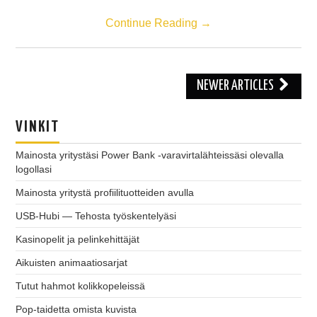
Continue Reading
→
NEWER ARTICLES
Post navigation
VINKIT
Mainosta yritystäsi Power Bank -varavirtalähteissäsi olevalla
logollasi
Mainosta yritystä profiilituotteiden avulla
USB-Hubi — Tehosta työskentelyäsi
Kasinopelit ja pelinkehittäjät
Aikuisten animaatiosarjat
Tutut hahmot kolikkopeleissä
Pop-taidetta omista kuvista